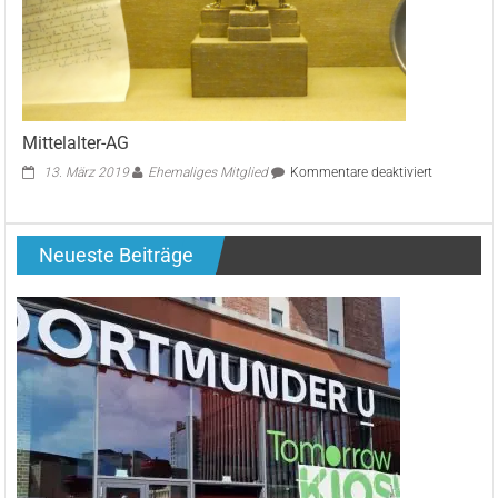
Mittelalter-AG
für
13. März 2019
Ehemaliges Mitglied
Kommentare deaktiviert
Mittelalter-
AG
Neueste Beiträge