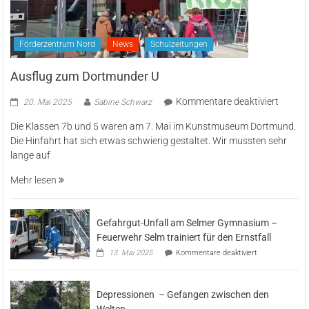
Förderzentrum Nord
News
Schulzeitungen
Ausflug zum Dortmunder U
für
Kommentare deaktiviert
20. Mai 2025
Sabine Schwarz
Ausflu
Die Klassen 7b und 5 waren am 7. Mai im Kunstmuseum Dortmund.
zum
Die Hinfahrt hat sich etwas schwierig gestaltet. Wir mussten sehr
Dortm
lange auf
U
Mehr lesen
Gefahrgut-Unfall am Selmer Gymnasium –
Feuerwehr Selm trainiert für den Ernstfall
für
13. Mai 2025
Kommentare deaktiviert
Gefahrgut-
Unfall
am
Depressionen – Gefangen zwischen den
Selmer
Gymnasium
Welten