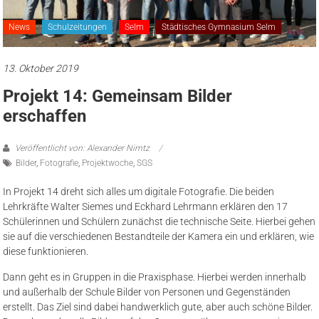
News
Schulzeitungen
Selm
Städtisches Gymnasium Selm
13. Oktober 2019
Projekt 14: Gemeinsam Bilder
erschaffen
Veröffentlicht von: Alexander Nimtz
Bilder
,
Fotografie
,
Projektwoche
,
SGS
In Projekt 14 dreht sich alles um digitale Fotografie. Die beiden
Lehrkräfte Walter Siemes und Eckhard Lehrmann erklären den 17
Schülerinnen und Schülern zunächst die technische Seite. Hierbei gehen
sie auf die verschiedenen Bestandteile der Kamera ein und erklären, wie
diese funktionieren.
Dann geht es in Gruppen in die Praxisphase. Hierbei werden innerhalb
und außerhalb der Schule Bilder von Personen und Gegenständen
erstellt. Das Ziel sind dabei handwerklich gute, aber auch schöne Bilder.