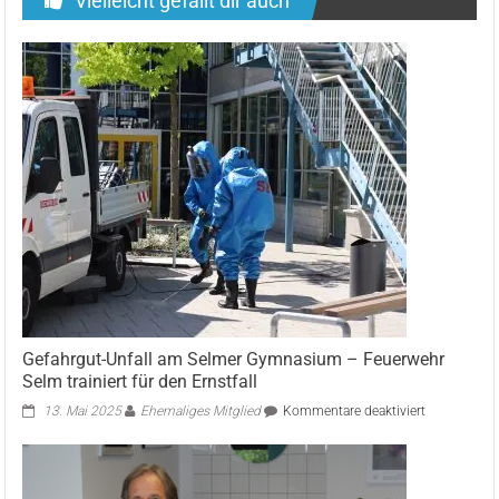
Vielleicht gefällt dir auch
Gefahrgut-Unfall am Selmer Gymnasium – Feuerwehr
Selm trainiert für den Ernstfall
für
13. Mai 2025
Ehemaliges Mitglied
Kommentare deaktiviert
Gefahrgut-
Unfall
am
Selmer