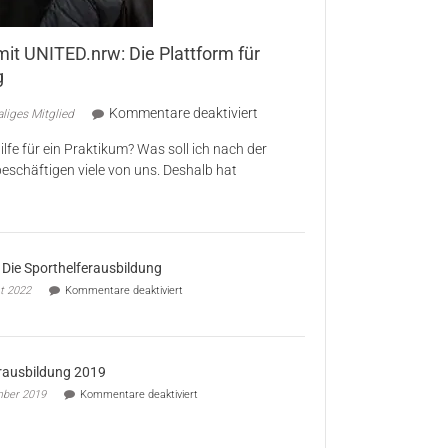
it UNITED.nrw: Die Plattform für
g
für
Kommentare deaktiviert
liges Mitglied
Endecke
lfe für ein Praktikum? Was soll ich nach der
deine
eschäftigen viele von uns. Deshalb hat
Zukunft
mit
UNITED.nrw:
Die
Plattform
: Die Sporthelferausbildung
für
für
t 2022
Kommentare deaktiviert
deine
Projekt
19:
Berufsorientierung
Die
Sporthelferausbildung
rausbildung 2019
für
mber 2019
Kommentare deaktiviert
Sporthelferausbildung
2019