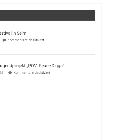
stival in Selm
für
Kommentare deaktiviert
Street-
Food-
Festival
in
Selm
Jugendprojekt „POV: Peace Digga“
für
25
Kommentare deaktiviert
Erfolge
beim
Jugendprojekt
„POV:
Peace
Digga“