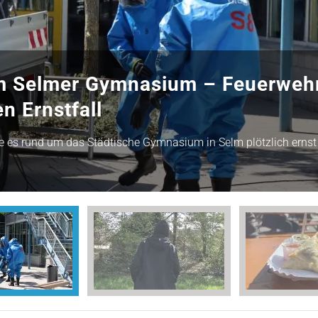
am Selmer Gymnasium – Feuerweh
en Ernstfall
 es rund um das Städtische Gymnasium in Selm plötzlich ernst