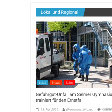
Lokal und Regional
Lokal
News
Selm
Gefahrgut-Unfall am Selmer Gymnasi
trainiert für den Ernstfall
Komme
13. Mai 2025
Ehemaliges Mitglied