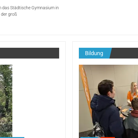
Gefahrgut-
m das Städtische Gymnasium in
Unfall
 der groß
am
Selmer
Gymnasium
–
Feuerwehr
Selm
Bildung
trainiert
für
den
Ernstfall