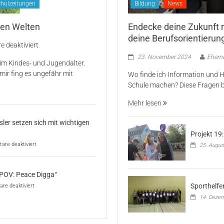
chulzeitungen
Bildung
News
en Welten
Endecke deine Zukunft m
deine Berufsorientierun
für
 deaktiviert
Depressionen
23. November 2024
Ehema
im Kindes- und Jugendalter.
–
 mir fing es ungefähr mit
Wo finde ich Information und Hi
Gefangen
Schule machen? Diese Fragen b
zwischen
den
Mehr lesen
Welten
ler setzen sich mit wichtigen
Projekt 19
für
re deaktiviert
25. Augus
Demokratie
Rockt:
Neuntklässler
„POV: Peace Digga“
setzen
sich
für
Sporthelfe
e deaktiviert
mit
Erfolge
14. Deze
wichtigen
beim
Themen
Jugendprojekt
auseinander
„POV:
Peace