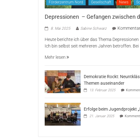
Förderzentrum Nord
Gesellschaft
News
S
Depressionen – Gefangen zwischen d
Kommentare
8. Mai 2025
Sabine Schwarz
Heute berichte ich über das Thema Depressionen 
Ich bin selbst seit mehreren Jahren betroffen. Bei
Mehr lesen
Demokratie Rockt: Neuntkläss
Themen auseinander
13. Februar 2025
Kommenta
Erfolge beim Jugendprojekt 
21. Januar 2025
Kommentar