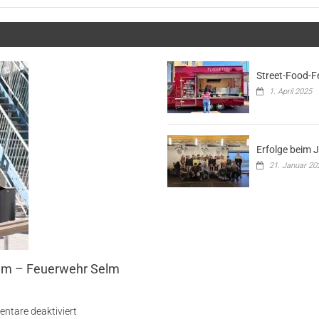
Street-Food-Fe
1. April 2025
Erfolge beim 
21. Januar 20
um – Feuerwehr Selm
für
ntare deaktiviert