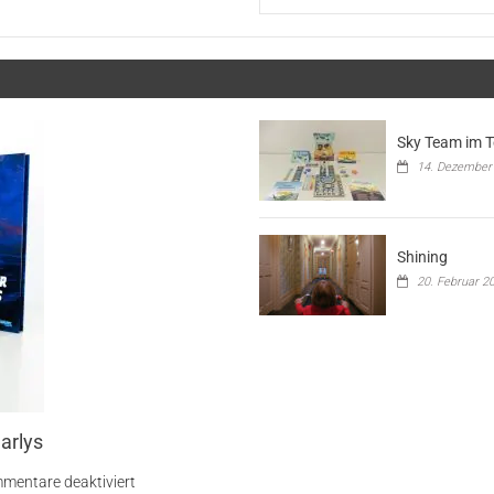
Digga“
Sky Team im T
14. Dezember
Shining
20. Februar 2
arlys
für
mentare deaktiviert