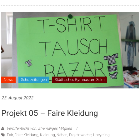
News
Schulzeitungen
Städtisches Gymnasium Selm
23. August 2022
Projekt 05 – Faire Kleidung
Veröffentlicht von: Ehemaliges Mitglied
Fair
,
Faire Kleidung
,
Kleidung
,
Nähen
,
Projektwoche
,
Upcycling