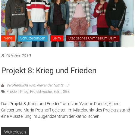
News
Schulzeitungen
Selm
Städtisches Gymnasium Selm
8. Oktober 2019
Projekt 8: Krieg und Frieden
Veröffentlicht von: Alexander Nimtz
Frieden
,
Krieg
,
Projektwoche
,
Selm
,
SGS
Das Projekt 8 „Krieg und Frieden“ wird von Yvonne Raeder, Albert
Grieser und Maria Potthoff geleitet. Im Mittelpunkt des Projekts stand
eine Ausstellung im Jugendzentrum der katholischen
Weiterlesen