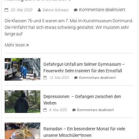
für
Kommentare deaktiviert
20. Mai 2025
Sabine Schwarz
Ausflu
Die Klassen 7b und 5 waren am 7. Mai im Kunstmuseum Dortmund.
zum
Die Hinfahrt hat sich etwas schwierig gestaltet. Wir mussten sehr
Dortm
lange auf
U
Mehr lesen
Gefahrgut-Unfall am Selmer Gymnasium –
Feuerwehr Selm trainiert für den Ernstfall
für
13. Mai 2025
Kommentare deaktiviert
Gefahrgut-
Unfall
am
Depressionen – Gefangen zwischen den
Selmer
Gymnasium
Welten
–
für
8. Mai 2025
Kommentare deaktiviert
Feuerwehr
Depressionen
Selm
–
trainiert
Gefangen
für
Ramadan – Ein besonderer Monat für viele
zwischen
den
den
unserer Mitschüler*innen
Ernstfall
Welten