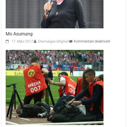
Mo Asumang
für
17. März 2017
Ehemaliges Mitglied
Kommentare deaktiviert
Mo
Asumang