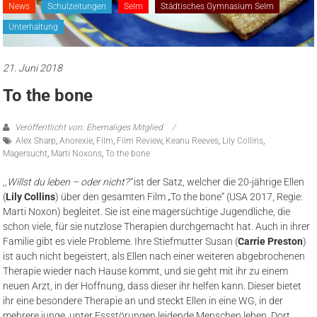
News
Schulzeitungen
Selm
Städtisches Gymnasium Selm
Unterhaltung
21. Juni 2018
To the bone
Veröffentlicht von: Ehemaliges Mitglied
Alex Sharp
,
Anorexie
,
Film
,
Film Review
,
Keanu Reeves
,
Lily Collins
,
Magersucht
,
Marti Noxons
,
To the bone
,,Willst du leben – oder nicht?“
ist der Satz, welcher die 20-jährige Ellen
(
Lily Collins
) über den gesamten Film „To the bone“ (USA 2017, Regie:
Marti Noxon) begleitet. Sie ist eine magersüchtige Jugendliche, die
schon viele, für sie nutzlose Therapien durchgemacht hat. Auch in ihrer
Familie gibt es viele Probleme. Ihre Stiefmutter Susan (
Carrie Preston
)
ist auch nicht begeistert, als Ellen nach einer weiteren abgebrochenen
Therapie wieder nach Hause kommt, und sie geht mit ihr zu einem
neuen Arzt, in der Hoffnung, dass dieser ihr helfen kann. Dieser bietet
ihr eine besondere Therapie an und steckt Ellen in eine WG, in der
mehrere junge, unter Essstörungen leidende Menschen leben. Dort