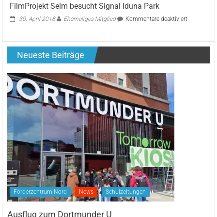
FilmProjekt Selm besucht Signal Iduna Park
für
30. April 2018
Ehemaliges Mitglied
Kommentare deaktiviert
FilmProjekt
Selm
besucht
Neueste Beiträge
Signal
Iduna
Park
Förderzentrum Nord
News
Schulzeitungen
Ausflug zum Dortmunder U