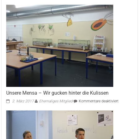
Escape
the
Key
Unsere Mensa – Wir gucken hinter die Kulissen
für
2. März 2017
Ehemaliges Mitglied
Kommentare deaktiviert
Unsere
Mensa
–
Wir
gucken
hinter