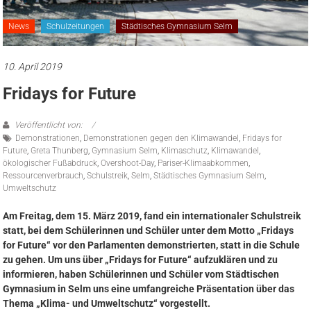
News
Schulzeitungen
Städtisches Gymnasium Selm
10. April 2019
Fridays for Future
Veröffentlicht von:
Demonstrationen
,
Demonstrationen gegen den Klimawandel
,
Fridays for
Future
,
Greta Thunberg
,
Gymnasium Selm
,
Klimaschutz
,
Klimawandel
,
ökologischer Fußabdruck
,
Overshoot-Day
,
Pariser-Klimaabkommen
,
Ressourcenverbrauch
,
Schulstreik
,
Selm
,
Städtisches Gymnasium Selm
,
Umweltschutz
Am Freitag, dem 15. März 2019, fand ein internationaler Schulstreik
statt, bei dem Schülerinnen und Schüler unter dem Motto „Fridays
for Future“ vor den Parlamenten demonstrierten, statt in die Schule
zu gehen. Um uns über „Fridays for Future“ aufzuklären und zu
informieren, haben Schülerinnen und Schüler vom Städtischen
Gymnasium in Selm uns eine umfangreiche Präsentation über das
Thema „Klima- und Umweltschutz“ vorgestellt.