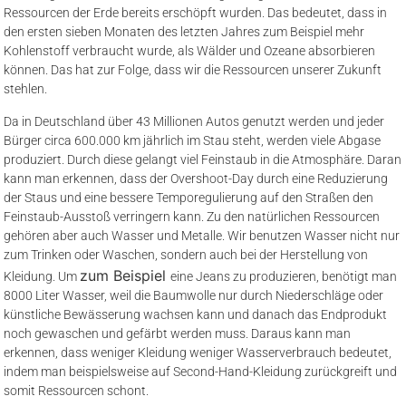
Ressourcen der Erde bereits erschöpft wurden. Das bedeutet, dass in
den ersten sieben Monaten des letzten Jahres zum Beispiel mehr
Kohlenstoff verbraucht wurde, als Wälder und Ozeane absorbieren
können. Das hat zur Folge, dass wir die Ressourcen unserer Zukunft
stehlen.
Da in Deutschland über 43 Millionen Autos genutzt werden und jeder
Bürger circa 600.000 km jährlich im Stau steht, werden viele Abgase
produziert. Durch diese gelangt viel Feinstaub in die Atmosphäre. Daran
kann man erkennen, dass der Overshoot-Day durch eine Reduzierung
der Staus und eine bessere Temporegulierung auf den Straßen den
Feinstaub-Ausstoß verringern kann. Zu den natürlichen Ressourcen
gehören aber auch Wasser und Metalle. Wir benutzen Wasser nicht nur
zum Trinken oder Waschen, sondern auch bei der Herstellung von
zum Beispiel
Kleidung. Um
eine Jeans zu produzieren, benötigt man
8000 Liter Wasser, weil die Baumwolle nur durch Niederschläge oder
künstliche Bewässerung wachsen kann und danach das Endprodukt
noch gewaschen und gefärbt werden muss. Daraus kann man
erkennen, dass weniger Kleidung weniger Wasserverbrauch bedeutet,
indem man beispielsweise auf Second-Hand-Kleidung zurückgreift und
somit Ressourcen schont.