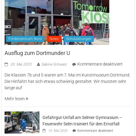
Förderzentrum Nord
News
Schulzeitungen
Ausflug zum Dortmunder U
für
Kommentare deaktiviert
20. Mai 2025
Sabine Schwarz
Ausflu
Die Klassen 7b und 5 waren am 7. Mai im Kunstmuseum Dortmund.
zum
Die Hinfahrt hat sich etwas schwierig gestaltet. Wir mussten sehr
Dortm
lange auf
U
Mehr lesen
Gefahrgut-Unfall am Selmer Gymnasium –
Feuerwehr Selm trainiert für den Ernstfall
für
13. Mai 2025
Kommentare deaktiviert
Gefahrgut-