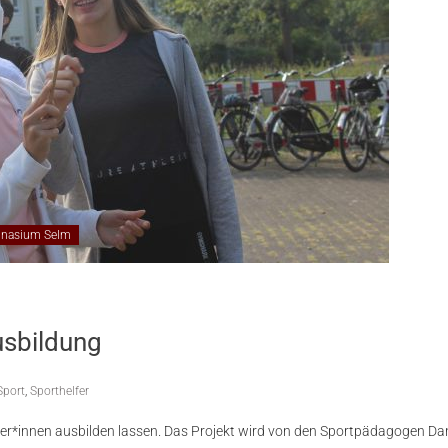
mnasium Selm
usbildung
Sport
,
Sporthelfer
lfer*innen ausbilden lassen. Das Projekt wird von den Sportpädagogen D