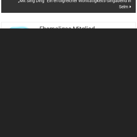
„Mit Sing Ding“ Ein erfolgreicher Wohltätigkeits-Singabend in
Selm
Ehemaliges Mitglied
Dieser Artikel wurde von einem ehemaligen
Mitglied veröffentlicht. Er wurde aufgrund des
Austritts anonymisiert.
Neueste Beiträge