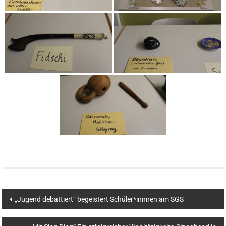
Beitragsnavigation
„Jugend debattiert“ begeistert Schüler*innnen am SGS