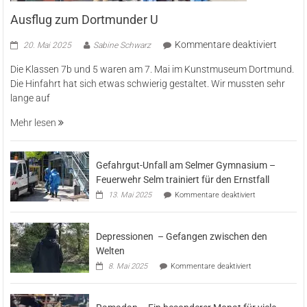
Ausflug zum Dortmunder U
für
Kommentare deaktiviert
20. Mai 2025
Sabine Schwarz
Ausflu
Die Klassen 7b und 5 waren am 7. Mai im Kunstmuseum Dortmund.
zum
Die Hinfahrt hat sich etwas schwierig gestaltet. Wir mussten sehr
Dortm
lange auf
U
Mehr lesen
Gefahrgut-Unfall am Selmer Gymnasium –
Feuerwehr Selm trainiert für den Ernstfall
für
13. Mai 2025
Kommentare deaktiviert
Gefahrgut-
Unfall
am
Depressionen – Gefangen zwischen den
Selmer
Gymnasium
Welten
–
für
8. Mai 2025
Kommentare deaktiviert
Feuerwehr
Depressionen
Selm
–
trainiert
Gefangen
für
zwischen