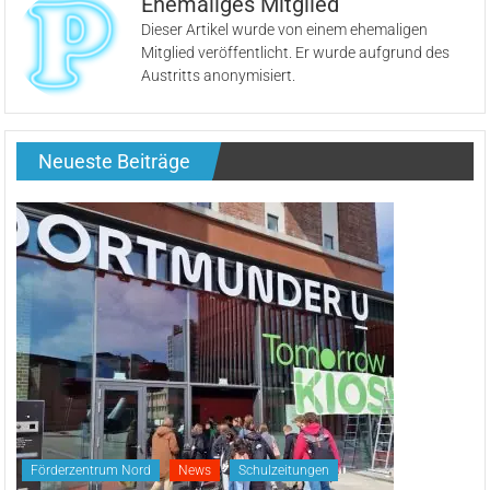
Ehemaliges Mitglied
Dieser Artikel wurde von einem ehemaligen
Mitglied veröffentlicht. Er wurde aufgrund des
Austritts anonymisiert.
Neueste Beiträge
Förderzentrum Nord
News
Schulzeitungen