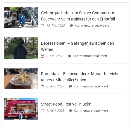
Gefahrgut-Unfall am Selmer Gymnasium –
Feuerwehr Selm trainiert für den Ernstfall
für
13. Mai 2025
Kommentare deaktiviert
Gefahrgut-
Unfall
am
Depressionen – Gefangen zwischen den
Selmer
Gymnasium
Welten
–
für
8. Mai 2025
Kommentare deaktiviert
Feuerwehr
Depressionen
Selm
–
trainiert
Gefangen
für
Ramadan – Ein besonderer Monat für viele
zwischen
den
den
unserer Mitschüler*innen
Ernstfall
Welten
für
3. April 2025
Kommentare deaktiviert
Ramadan
–
Ein
Street-Food-Festival in Selm
besonderer
Monat
für
1. April 2025
Kommentare deaktiviert
für
Street-
viele
Food-
unserer
Festival
Mitschüler*inne
in