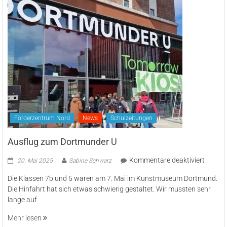
Widerstand
Förderzentrum Nord
News
Schulzeitungen
Ausflug zum Dortmunder U
für
Kommentare deaktiviert
20. Mai 2025
Sabine Schwarz
Ausflu
Die Klassen 7b und 5 waren am 7. Mai im Kunstmuseum Dortmund.
zum
Die Hinfahrt hat sich etwas schwierig gestaltet. Wir mussten sehr
Dortm
lange auf
U
Mehr lesen