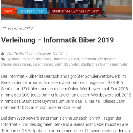
News
Schulzeitungen
Städtisches Gymnasium Selm
21. Februar 2019
Verleihung – Informatik Biber 2019
Veröffentlicht von: Alexander Nimtz
Gymnasium Selm
,
Informatik
,
Informatik Biber
,
Informatik Wettbewerb
,
Miriam disselkamp
,
peter thrams
,
Selm
,
SGS Selm
,
Städtisches Gymnasium Selm
Der Informatik Biber ist Deutschlands größter Schülerwettbewerb im
Bereich der Informatik. In diesem Jahr nahmen insgesamt 373.406
Schüler und Schülerinnen an diesem Online Wettbewerb teil. Seit 2008
nimmt das SGS jedes Jahr erfolgreich an diesem Wettbewerb teil. 2018
nimmt das Städtische Gymnasium Selm das 10 Mal teil. Dieses Jahr
nahmen 110 Schüler von unserer Schule mit.
Bei dem Wettbewerb setzt man sich hauptsächlich mit Fragen der
Informatik und des digitalen Denkens auseinander Dabei mussten alle
Teilnehmer 15 Aufgaben in unterschiedlichen Schwierigkeitsgraden an