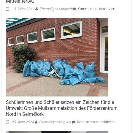
Mittelalter-AG
für
13. März 2019
Ehemaliges Mitglied
Kommentare deaktiviert
Mittelalter-
AG
Schülerinnen und Schüler setzen ein Zeichen für die
Umwelt: Große Müllsammelaktion des Förderzentrum
Nord in Selm-Bork
für
25. April 2024
Ehemaliges Mitglied
Kommentare deaktiviert
Schülerinn
und