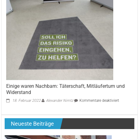
Schüler
setzen
ein
Zeichen
für
die
Umwelt:
Große
Müllsamme
des
Förderzen
Nord
in
Selm-
Bork
Einige waren Nachbarn: Täterschaft, Mitläufertum und
Widerstand
für
18. Februar 2022
Alexander Nimtz
Kommentare deaktiviert
Einige
waren
Nachbarn:
Neueste Beiträge
Täterschaft,
Mitläufertu
und