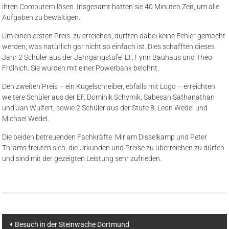
ihren Computern lösen. Insgesamt hatten sie 40 Minuten Zeit, um alle
Aufgaben zu bewältigen.
Um einen ersten Preis zu erreichen, durften dabei keine Fehler gemacht
werden, was natürlich gar nicht so einfach ist. Dies schafften dieses
Jahr 2 Schüler aus der Jahrgangstufe EF, Fynn Bauhaus und Theo
Frölhich. Sie wurden mit einer Powerbank belohnt.
Den zweiten Preis – ein Kugelschreiber, ebfalls mit Logo – erreichten
weitere Schüler aus der EF, Dominik Schymik, Sabesan Sathanathan
und Jan Wulfert, sowie 2 Schüler aus der Stufe 8, Leon Wedel und
Michael Wedel.
Die beiden betreuenden Fachkräfte Miriam Disselkamp und Peter
Thrams freuten sich, die Urkunden und Preise zu überreichen zu dürfen
und sind mit der gezeigten Leistung sehr zufrieden.
Beitragsnavigation
Besuch in der Steinwache Dortmund