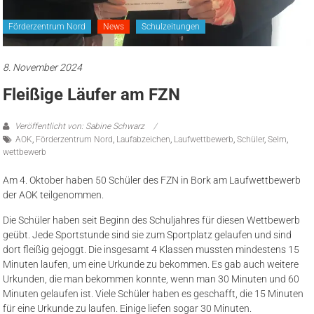
Förderzentrum Nord
News
Schulzeitungen
8. November 2024
Fleißige Läufer am FZN
Veröffentlicht von: Sabine Schwarz
AOK
,
Förderzentrum Nord
,
Laufabzeichen
,
Laufwettbewerb
,
Schüler
,
Selm
,
wettbewerb
Am 4. Oktober haben 50 Schüler des FZN in Bork am Laufwettbewerb
der AOK teilgenommen.
Die Schüler haben seit Beginn des Schuljahres für diesen Wettbewerb
geübt. Jede Sportstunde sind sie zum Sportplatz gelaufen und sind
dort fleißig gejoggt. Die insgesamt 4 Klassen mussten mindestens 15
Minuten laufen, um eine Urkunde zu bekommen. Es gab auch weitere
Urkunden, die man bekommen konnte, wenn man 30 Minuten und 60
Minuten gelaufen ist. Viele Schüler haben es geschafft, die 15 Minuten
für eine Urkunde zu laufen. Einige liefen sogar 30 Minuten.