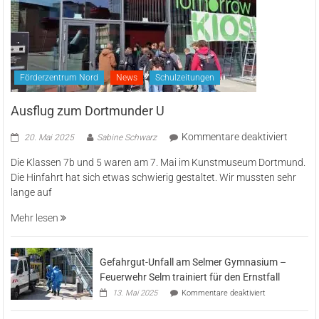
Förderzentrum Nord
News
Schulzeitungen
Ausflug zum Dortmunder U
für
Kommentare deaktiviert
20. Mai 2025
Sabine Schwarz
Ausflu
Die Klassen 7b und 5 waren am 7. Mai im Kunstmuseum Dortmund.
zum
Die Hinfahrt hat sich etwas schwierig gestaltet. Wir mussten sehr
Dortm
lange auf
U
Mehr lesen
Gefahrgut-Unfall am Selmer Gymnasium –
Feuerwehr Selm trainiert für den Ernstfall
für
13. Mai 2025
Kommentare deaktiviert
Gefahrgut-
Unfall