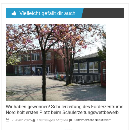
Vielleicht gefällt dir auch
Wir haben gewonnen! Schülerzeitung des Förderzentrums
Nord holt ersten Platz beim Schülerzeitungswettbewerb
für
7. März 2025
Ehemaliges Mitglied
Kommentare deaktiviert
Wir