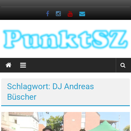
Zum
Inhalt
springen
PunktSZ
News
auf
den
Schlagwort: DJ Andreas
Punkt
Büscher
gebracht