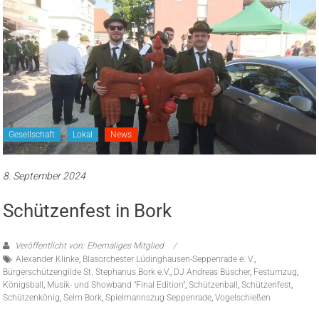
Gesellschaft
Lokal
News
8. September 2024
Schützenfest in Bork
Veröffentlicht von: Ehemaliges Mitglied
Alexander Klinke
,
Blasorchester Lüdinghausen-Seppenrade e. V.
,
Bürgerschützengilde St. Stephanus Bork e.V.
,
DJ Andreas Büscher
,
Festumzug
,
Königsball
,
Musik- und Showband "Final Edition"
,
Schützenball
,
Schützenfest
,
Schützenkönig
,
Selm Bork
,
Spielmannszug Seppenrade
,
Vogelschießen