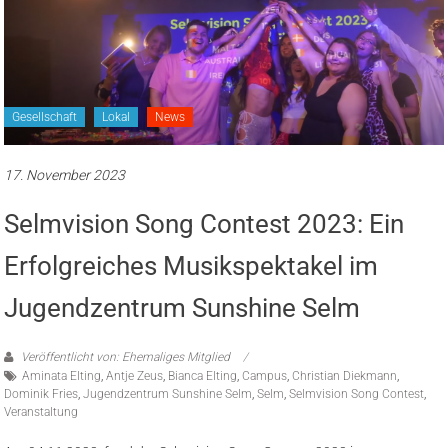
Gesellschaft
Lokal
News
17. November 2023
Selmvision Song Contest 2023: Ein
Erfolgreiches Musikspektakel im
Jugendzentrum Sunshine Selm
Veröffentlicht von: Ehemaliges Mitglied
Aminata Elting
,
Antje Zeus
,
Bianca Elting
,
Campus
,
Christian Diekmann
,
Dominik Fries
,
Jugendzentrum Sunshine Selm
,
Selm
,
Selmvision Song Contest
,
Veranstaltung