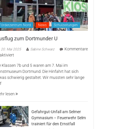
Förderzentrum Nord
News
Schulzeitungen
usflug zum Dortmunder U
Kommentare
20. Mai 2025
Sabine Schwarz
für
aktiviert
Ausflug
e Klassen 7b und 5 waren am 7. Mai im
zum
nstmuseum Dortmund. Die Hinfahrt hat sich
Dortmunder
was schwierig gestaltet. Wir mussten sehr lange
U
f
hr lesen
Gefahrgut-Unfall am Selmer
Gymnasium – Feuerwehr Selm
trainiert für den Ernstfall
für