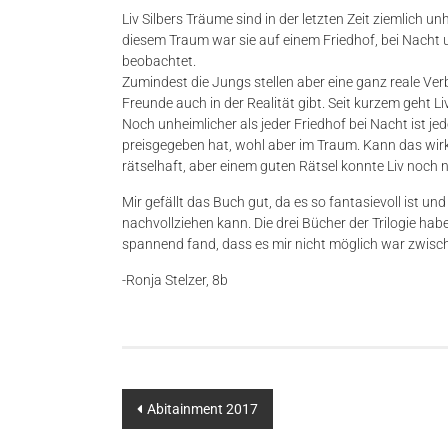
Liv Silbers Träume sind in der letzten Zeit ziemlich un
diesem Traum war sie auf einem Friedhof, bei Nacht 
beobachtet.
Zumindest die Jungs stellen aber eine ganz reale Ver
Freunde auch in der Realität gibt. Seit kurzem geht Liv
Noch unheimlicher als jeder Friedhof bei Nacht ist jed
preisgegeben hat, wohl aber im Traum. Kann das wirk
rätselhaft, aber einem guten Rätsel konnte Liv noch 
Mir gefällt das Buch gut, da es so fantasievoll ist u
nachvollziehen kann. Die drei Bücher der Trilogie habe
spannend fand, dass es mir nicht möglich war zwis
-Ronja Stelzer, 8b
Beitragsnavigation
Abitainment 2017