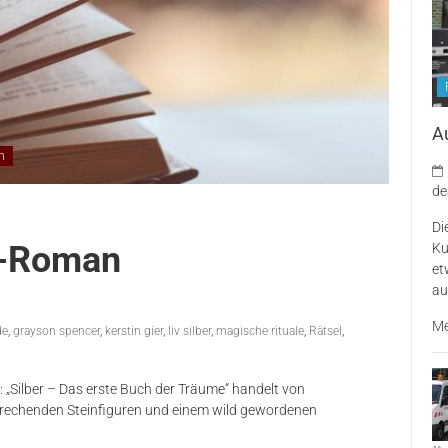
A
m
de
Di
sy-Roman
Ku
et
au
Me
de
,
grayson spencer
,
kerstin gier
,
liv silber
,
magische rituale
,
Rätsel
,
 „Silber – Das erste Buch der Träume“ handelt von
prechenden Steinfiguren und einem wild gewordenen