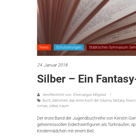
News
Schulzeitungen
Städtisches Gymnasium Sel
24. Januar 2018
Silber – Ein Fanta
Veröffentlicht von: Ehemaliges Mitglied
Buch
,
dämonen
,
das erste buch der träume
,
fantasy
,
freun
roman
,
silber
,
traum
Der erste Band der Jugendbuchreihe von Kerstin Gier:
geheimnisvollen Eidechsenfiguren als Türknäufen, s
Kindermädchen mit einem Beil.