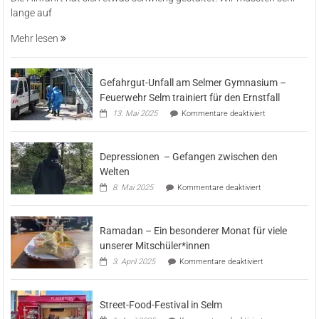
Dortm
lange auf
U
Mehr lesen
Gefahrgut-Unfall am Selmer Gymnasium –
Feuerwehr Selm trainiert für den Ernstfall
für
13. Mai 2025
Kommentare deaktiviert
Gefahrgut-
Unfall
am
Depressionen – Gefangen zwischen den
Selmer
Gymnasium
Welten
–
für
8. Mai 2025
Kommentare deaktiviert
Feuerwehr
Depressionen
Selm
–
trainiert
Gefangen
für
Ramadan – Ein besonderer Monat für viele
zwischen
den
den
unserer Mitschüler*innen
Ernstfall
Welten
für
3. April 2025
Kommentare deaktiviert
Ramadan
–
Ein
Street-Food-Festival in Selm
besonderer
Monat
für