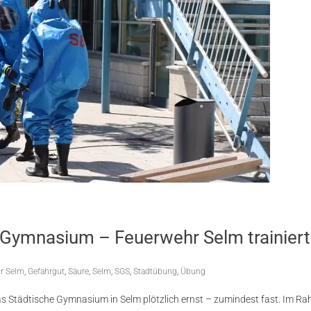
Gymnasium – Feuerwehr Selm trainiert f
r Selm
,
Gefahrgut
,
Säure
,
Selm
,
SGS
,
Stadtübung
,
Übung
 Städtische Gymnasium in Selm plötzlich ernst – zumindest fast. Im R