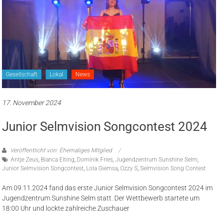
Gesellschaft
Lokal
News
17. November 2024
Junior Selmvision Songcontest 2024
Veröffentlicht von: Ehemaliges Mitglied
Antje Zeus
,
Bianca Elting
,
Dominik Fries
,
Jugendzentrum Sunshine Selm
,
Junior Selmvision Songcontest
,
Lola Giemsa
,
Ozzy S
,
Selmvision Song Contest
Am 09.11.2024 fand das erste Junior Selmvision Songcontest 2024 im
Jugendzentrum Sunshine Selm statt. Der Wettbewerb startete um
18:00 Uhr und lockte zahlreiche Zuschauer